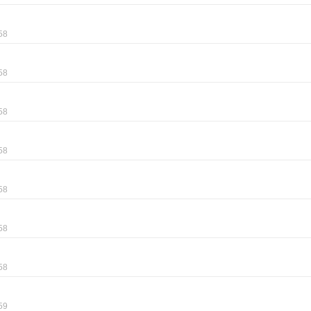
）
58
58
58
58
58
58
58
59