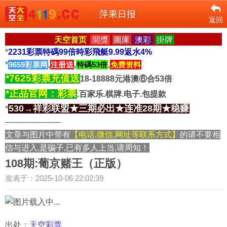
萍果日报
返回
天空首页
開獎
圖庫
澳彩
掛牌
*
2231彩票特碼99倍時彩飛艇9.99返水4%
*
9659彩票网
,
注册送
,
特碼53倍
,
免费资料
*7625彩票充值送
18-18888元港澳⑥合53倍
*正品官网：彩票
.百家乐.棋牌.电子.包提款
530→祥彩联盟★三期必出★连准28期★稳赚
*
──────────
文章与图片中带有
【电话,微信,网址等联系方式】
的请不要相
信与进入,是骗子,已有多人上当,请周知！
108期:葡京赌王（正版）
发表于：2025-10-06 22:02:39
出处：
天空彩票