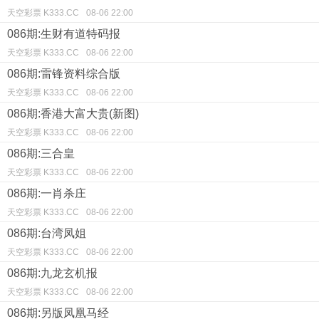
天空彩票 K333.CC
08-06 22:00
086期:生财有道特码报
天空彩票 K333.CC
08-06 22:00
086期:雷锋资料综合版
天空彩票 K333.CC
08-06 22:00
086期:香港大富大贵(新图)
天空彩票 K333.CC
08-06 22:00
086期:三合皇
天空彩票 K333.CC
08-06 22:00
086期:一肖杀庄
天空彩票 K333.CC
08-06 22:00
086期:台湾凤姐
天空彩票 K333.CC
08-06 22:00
086期:九龙玄机报
天空彩票 K333.CC
08-06 22:00
086期:另版凤凰马经