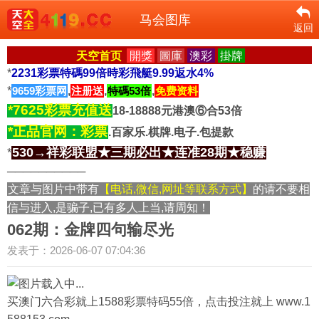
马会图库
返回
天空首页
開獎
圖庫
澳彩
掛牌
*
2231彩票特碼99倍時彩飛艇9.99返水4%
*
9659彩票网
,
注册送
,
特碼53倍
,
免费资料
*7625彩票充值送
18-18888元港澳⑥合53倍
*正品官网：彩票
.百家乐.棋牌.电子.包提款
530→祥彩联盟★三期必出★连准28期★稳赚
*
──────────
文章与图片中带有
【电话,微信,网址等联系方式】
的请不要相
信与进入,是骗子,已有多人上当,请周知！
062期：金牌四句输尽光
发表于：2026-06-07 07:04:36
买澳门六合彩就上1588彩票特码55倍，点击投注就上 www.1