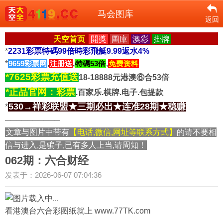
马会图库
返回
天空首页
開獎
圖庫
澳彩
掛牌
*
2231彩票特碼99倍時彩飛艇9.99返水4%
*
9659彩票网
,
注册送
,
特碼53倍
,
免费资料
*7625彩票充值送
18-18888元港澳⑥合53倍
*正品官网：彩票
.百家乐.棋牌.电子.包提款
530→祥彩联盟★三期必出★连准28期★稳赚
*
──────────
文章与图片中带有
【电话,微信,网址等联系方式】
的请不要相
信与进入,是骗子,已有多人上当,请周知！
062期：六合财经
发表于：2026-06-07 07:04:36
看港澳台六合彩图纸就上 www.77TK.com