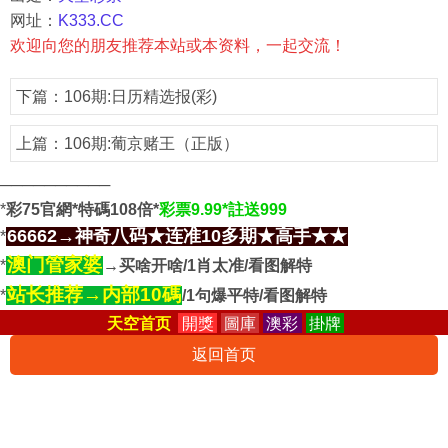
网址：
K333.CC
欢迎向您的朋友推荐本站或本资料，一起交流！
下篇：
106期:日历精选报(彩)
上篇：
106期:葡京赌王（正版）
──────────
*
彩75官網*特碼108倍*
彩票9.99*註送999
66662→神奇八码★连准10多期★高手★★
*
澳门管家婆
*
→买啥开啥/1肖太准/看图解特
站长推荐→内部10碼
*
/1句爆平特/看图解特
天空首页
開獎
圖庫
澳彩
掛牌
返回首页