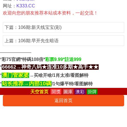
网址：
K333.CC
欢迎向您的朋友推荐本站或本资料，一起交流！
下篇：
106期:新天线宝宝(彩)
上篇：
106期:早开先生暗语
──────────
*
彩75官網*特碼108倍*
彩票9.99*註送999
66662→神奇八码★连准10多期★高手★★
*
澳门管家婆
*
→买啥开啥/1肖太准/看图解特
站长推荐→内部10碼
*
/1句爆平特/看图解特
天空首页
開獎
圖庫
澳彩
掛牌
返回首页