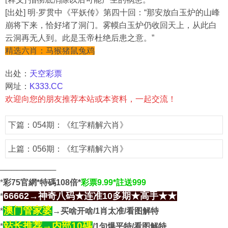
[出处] 明·罗贯中《平妖传》第四十回：“那安放白玉炉的山峰
崩将下来，恰好堵了洞门。雾幙白玉炉仍收回天上，从此白
云洞再无人到。此是玉帝杜绝后患之意。”
精选六肖：
马猴猪鼠兔鸡
出处：
天空彩票
网址：
K333.CC
欢迎向您的朋友推荐本站或本资料，一起交流！
下篇：
054期：《红字精解六肖》
上篇：
056期：《红字精解六肖》
──────────
*
彩75官網*特碼108倍*
彩票9.99*註送999
66662→神奇八码★连准10多期★高手★★
*
澳门管家婆
*
→买啥开啥/1肖太准/看图解特
站长推荐→内部10碼
*
/1句爆平特/看图解特