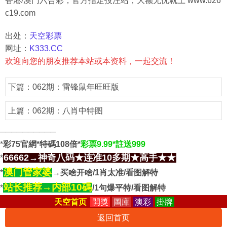
香港/澳门六合彩，官方指定投注站，大额无忧就上 www.626
c19.com
出处：
天空彩票
网址：
K333.CC
欢迎向您的朋友推荐本站或本资料，一起交流！
下篇：
062期：雷锋鼠年旺旺版
上篇：
062期：八肖中特图
──────────
*
彩75官網*特碼108倍*
彩票9.99*註送999
66662→神奇八码★连准10多期★高手★★
*
澳门管家婆
*
→买啥开啥/1肖太准/看图解特
站长推荐→内部10碼
*
/1句爆平特/看图解特
天空首页
開獎
圖庫
澳彩
掛牌
返回首页