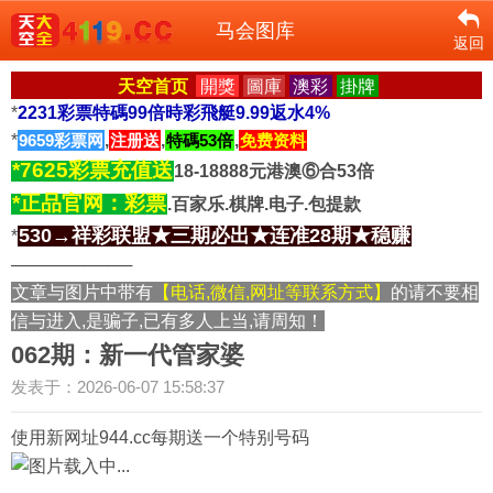
马会图库
返回
天空首页
開獎
圖庫
澳彩
掛牌
*
2231彩票特碼99倍時彩飛艇9.99返水4%
*
9659彩票网
,
注册送
,
特碼53倍
,
免费资料
*7625彩票充值送
18-18888元港澳⑥合53倍
*正品官网：彩票
.百家乐.棋牌.电子.包提款
530→祥彩联盟★三期必出★连准28期★稳赚
*
──────────
文章与图片中带有
【电话,微信,网址等联系方式】
的请不要相
信与进入,是骗子,已有多人上当,请周知！
062期：新一代管家婆
发表于：2026-06-07 15:58:37
使用新网址944.cc每期送一个特别号码